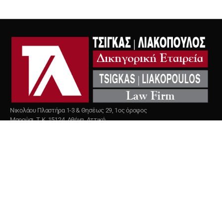
Νικολάου Πλαστήρα 1-3 & Θησέως 29, 1ος όροφος
Μαρούσι, Τ.Κ. 15124, Αθήνα, Αττική
+30 2106148483
+30 2144120142
info@tlattorneys.gr
ΠΛΗΡΟΦΟΡΙΕΣ & ΟΡΟΙ ΧΡΗΣΗΣ
ΕΤΑΙΡΕΙΑ