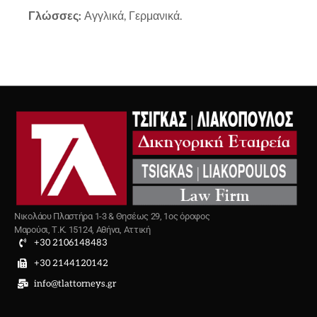
Γλώσσες:
Αγγλικά, Γερμανικά.
Νικολάου Πλαστήρα 1-3 & Θησέως 29, 1ος όροφος
Μαρούσι, Τ.Κ. 15124, Αθήνα, Αττική
+30 2106148483
+30 2144120142
info@tlattorneys.gr