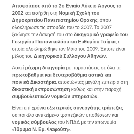
Αποφοίτησε από το 2ο Ενιαίο Λύκειο Άργους το
2002
και εισήχθη στη
Νομική Σχολή του
Δημοκριτείου Πανεπιστημίου Θράκης
, όπου
ολοκλήρωσε τις σπουδές του το 2007. Το 2007
ξεκίνησε την άσκησή του στο
δικηγορικό γραφείο του
Γεωργίου Παπανικολάου και Ευθυμίου Τσίγκα
, η
οποία ολοκληρώθηκε τον Μάιο του 2009. Έκτοτε είναι
μέλος του
Δικηγορικού Συλλόγου Αθηνών
.
Ασκεί
μάχιμη δικηγορία
με παραστάσεις σε όλα τα
πρωτοβάθμια και δευτεροβάθμια αστικά και
ποινικά Δικαστήρια
, αποκτώντας μεγάλη εμπειρία στη
δικαστική εκπροσώπηση
καθώς και στην παροχή
συμβουλευτικών νομικών υπηρεσιών
.
Είναι επί χρόνια
εξωτερικός συνεργάτης τράπεζας
σε ποικίλο αντικείμενο τραπεζικών υποθέσεων και
νομικός σύμβουλος
του ΝΠΔΔ με την επωνυμία
«
Ίδρυμα Ν. Εμ. Φαφούτη
».